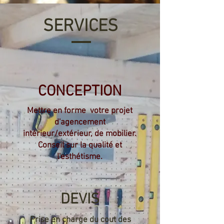
SERVICES
CONCEPTION
Mettre en forme votre projet
d'agencement
intérieur/extérieur, de mobilier.
Conseil sur la qualité et
l'esthétisme.
DEVIS
Prise en charge du cout des