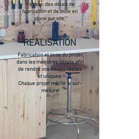
travaux, des délais de
fabrication et de mise en
place sur site.
REALISATION
Fabrication et pose du projet
dans les moindres détails afin
de rendre vos envies réelles
et uniques.
Chaque projet mérite le sur-
mesure